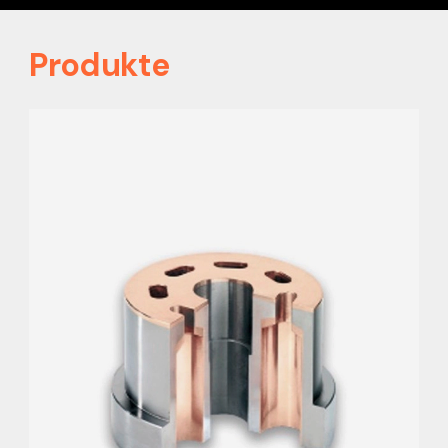
Produkte
BIMETALL-ZYLINDER
Optimiertes Design für reduziertes Bauvolumen
und höhere Effizienz
Große Auswahl an verfügbaren
Grundwerkstoffen, darunter AISI 1045, 4140,
4340, 42CrMo4, 100Cr6 und weitere.
Tokat®-Bronzeoptionen, abgestimmt auf die
Anforderungen unserer Kunden.
Ideal für Hochdruck- und
Hochbeanspruchungsanwendungen.