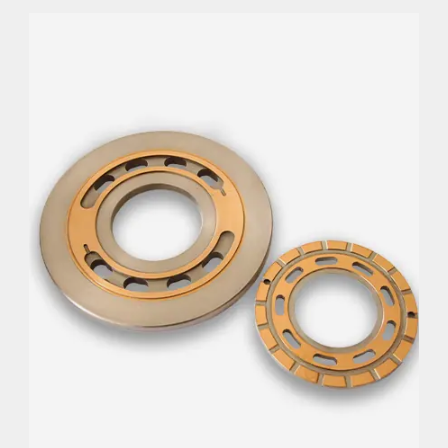
VENTILPLATTEN
Ideal für Hochdruck- und
Hochbeanspruchungsanwendungen, die
Kavitationserosion ausgesetzt sind
Große Auswahl an Grundwerkstoffen, darunter
AISI 1045, 4140, 4340 und 4150
High-strength steel ensures plate stability and
durability.
Hochfester Stahl gewährleistet Stabilität und
Langlebigkeit der Platten
Endbearbeitung mit engen Maß- und
Geometrietoleranzen