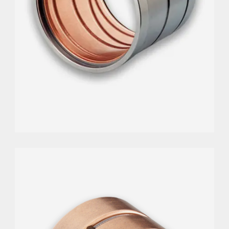
(-95 °F bis 480 °F).
Ideal für Hochlast-, Hochbeanspruchungs- und
stoßfeste Anwendungen
Verbesserte Langlebigkeit durch hervorragende
Korrosionsbeständigkeit.
SCHWIMMBUCHSEN
Entwickelt für hohe Belastungen und
Beanspruchungen.
Hervorragende Gleiteigenschaften, selbst bei