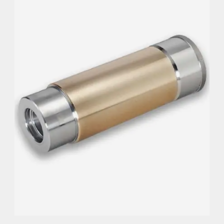
Widersteht extremen Lasten und
Beanspruchungen.
Verbessert die strukturelle Festigkeit des
Satellitenrads.
Gewährleistet hervorragende Gleiteigenschaften
bei hohen Geschwindigkeiten, selbst bei
vorübergehendem Schmiermittelverlust.
Hohe Beständigkeit gegen Vibrationen und
Resonanzen.
Ermöglicht minimales Lagerspiel bei maximaler
Präzision.