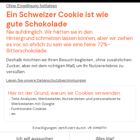
Downloads
Qualität
Starten Sie Ihr Projekt mit uns
© 2025 Kuglerbimetal – Alle Rechte vorbehalten
Einkaufsbedingun
Allgemeine
Datenschutzerkl
gen
Verkaufsbedingu
ärung
ngen