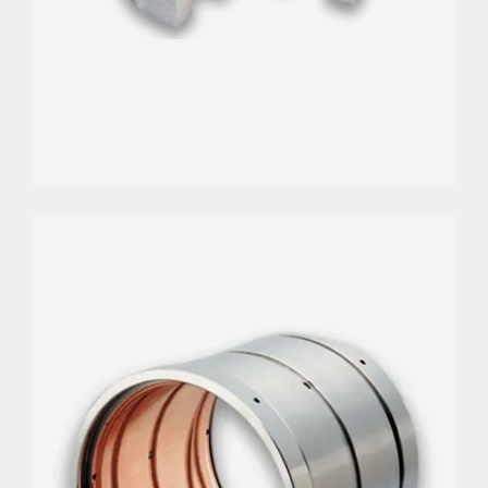
GLEITLAGER
Kompaktes Design für reduziertes Bauvolumen
und deutliche Gewichtseinsparungen bei
Gleitlagern.
Große Auswahl an verfügbaren
Grundwerkstoffen, darunter AISI 1045, 4340, 17-
4PH und weitere.
Widersteht extremen Temperaturschwankungen