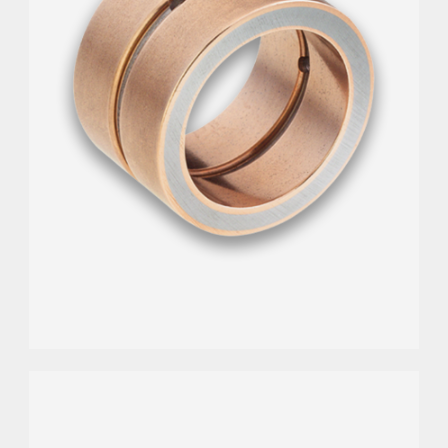
geringen Schmierungsbedingungen.
Hohe Beständigkeit gegen Stöße und Vibrationen
Stahlring gewährleistet keine Lagerverformung
Verlängerte Lebensdauer bei minimalem
Wartungsaufwand.
GLEITWELLEN