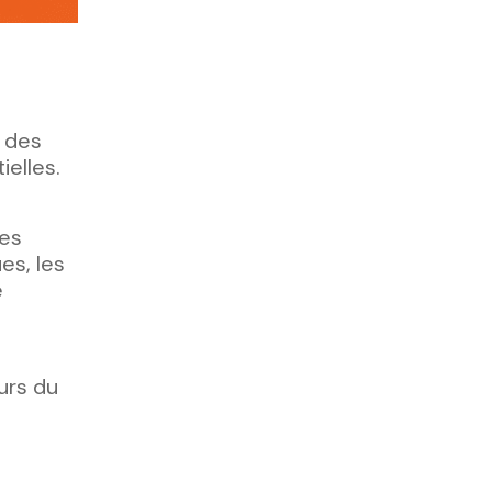
r des
ielles.
ies
es, les
e
urs du