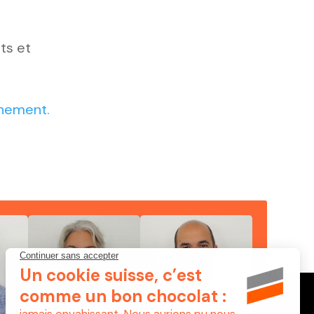
ts et
énement.