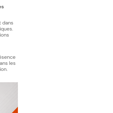
es
t dans
iques.
ions
résence
ans les
ion.