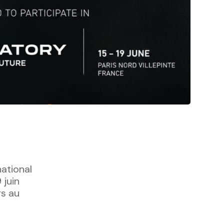
national
 juin
rs au