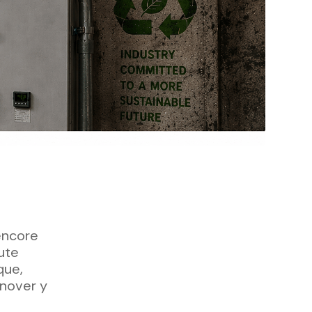
 encore
ute
que,
nnover y