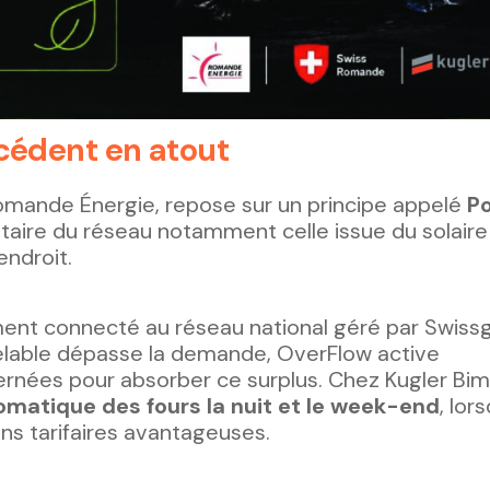
xcédent en atout
omande Énergie, repose sur un principe appelé
P
entaire du réseau notamment celle issue du solaire
endroit.
nt connecté au réseau national géré par Swissg
elable dépasse la demande, OverFlow active
rnées pour absorber ce surplus. Chez Kugler Bim
matique des fours la nuit et le week-end
, lor
ions tarifaires avantageuses.