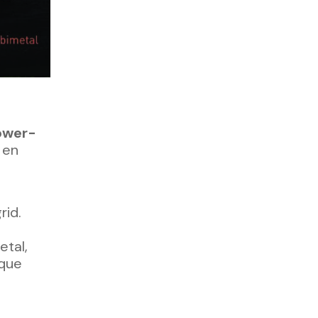
ower-
 en
rid.
etal,
sque