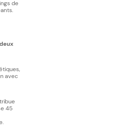
ings de
ants.
 deux
étiques,
on avec
tribue
ise 45
e.