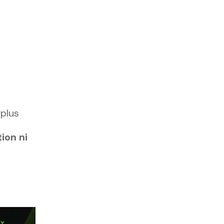
rplus
ion ni